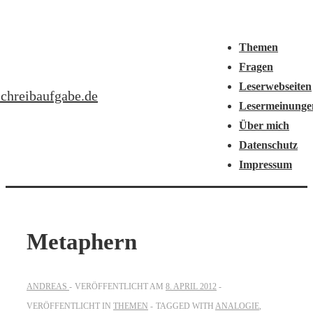
↓
Hauptnavigation
Menü
Zum
Themen
Inhalt
Fragen
Leserwebseiten
schreibaufgabe.de
Lesermeinunge
Über mich
Datenschutz
Impressum
Metaphern
ANDREAS
VERÖFFENTLICHT AM
8. APRIL 2012
VERÖFFENTLICHT IN
THEMEN
TAGGED WITH
ANALOGIE
,