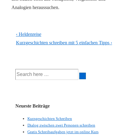
Analogien heraussuchen.
Beitragsnavigation
Vorheriger
‹ Heldenreise
Beitrag
Nächster
Kurzgeschichten schreiben mit 5 einfachen Tipps ›
ist
Beitrag
ist
Suche
nach:
Neueste Beiträge
Kurzgeschichten Schreiben
Dialog zwischen zwei Personen schreiben
Gratis Schreibaufgaben jetzt im online Kurs