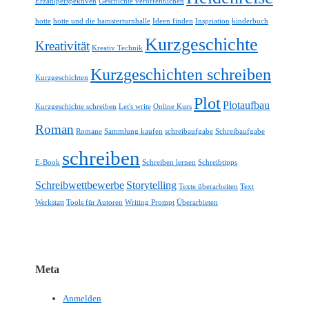
Erzählperspektiven
Geschichte veröffentlichen
hotte
hotte und die hamsterturnhalle
Ideen finden
Inspriation
kinderbuch
Kurzgeschichte
Kreativität
Kreativ Technik
Kurzgeschichten schreiben
Kurzgeschichten
Plot
Plotaufbau
Kurzgeschichte schreiben
Let's write
Online Kurs
Roman
Romane
Sammlung kaufen
schreibaufgabe
Schreibaufgabe
schreiben
E-Book
Schreiben lernen
Schreibtipps
Schreibwettbewerbe
Storytelling
Texte überarbeiten
Text
Werkstatt
Tools für Autoren
Writing Prompt
Überarbieten
Meta
Anmelden