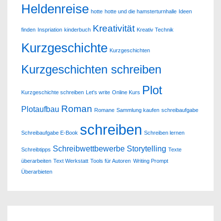
Heldenreise
hotte
hotte und die hamsterturnhalle
Ideen
Kreativität
finden
Inspriation
kinderbuch
Kreativ Technik
Kurzgeschichte
Kurzgeschichten
Kurzgeschichten schreiben
Plot
Kurzgeschichte schreiben
Let's write
Online Kurs
Roman
Plotaufbau
Romane
Sammlung kaufen
schreibaufgabe
schreiben
Schreibaufgabe E-Book
Schreiben lernen
Schreibwettbewerbe
Storytelling
Schreibtipps
Texte
überarbeiten
Text Werkstatt
Tools für Autoren
Writing Prompt
Überarbieten