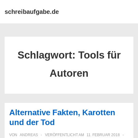
↓
Hauptn
schreibaufgabe.de
Zum
ME
Inhalt
Schlagwort:
Tools für
Autoren
Alternative Fakten, Karotten
und der Tod
VON
ANDREAS
VERÖFFENTLICHT AM
11. FEBRUAR 2018