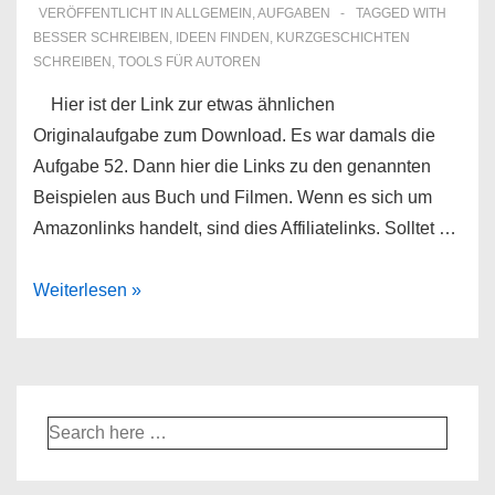
VERÖFFENTLICHT IN
ALLGEMEIN
,
AUFGABEN
TAGGED WITH
BESSER SCHREIBEN
,
IDEEN FINDEN
,
KURZGESCHICHTEN
SCHREIBEN
,
TOOLS FÜR AUTOREN
Hier ist der Link zur etwas ähnlichen
Originalaufgabe zum Download. Es war damals die
Aufgabe 52. Dann hier die Links zu den genannten
Beispielen aus Buch und Filmen. Wenn es sich um
Amazonlinks handelt, sind dies Affiliatelinks. Solltet …
Alternative
Weiterlesen »
Fakten,
Karotten
und
der
Suche
Tod
nach: