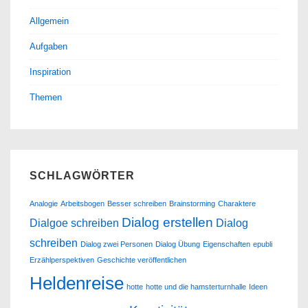
Allgemein
Aufgaben
Inspiration
Themen
SCHLAGWÖRTER
Analogie
Arbeitsbogen
Besser schreiben
Brainstorming
Charaktere
Dialog erstellen
Dialgoe schreiben
Dialog
schreiben
Dialog zwei Personen
Dialog Übung
Eigenschaften
epubli
Erzählperspektiven
Geschichte veröffentlichen
Heldenreise
hotte
hotte und die hamsterturnhalle
Ideen