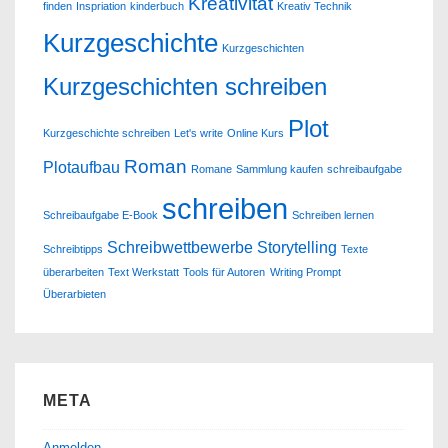
Kreativität
finden
Inspriation
kinderbuch
Kreativ Technik
Kurzgeschichte
Kurzgeschichten
Kurzgeschichten schreiben
Plot
Kurzgeschichte schreiben
Let's write
Online Kurs
Roman
Plotaufbau
Romane
Sammlung kaufen
schreibaufgabe
schreiben
Schreibaufgabe E-Book
Schreiben lernen
Schreibwettbewerbe
Storytelling
Schreibtipps
Texte
überarbeiten
Text Werkstatt
Tools für Autoren
Writing Prompt
Überarbieten
META
Anmelden