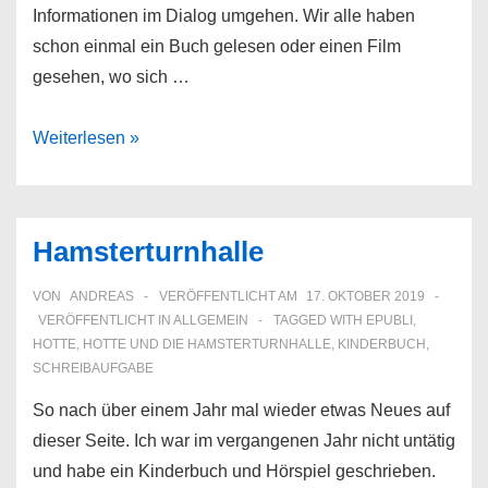
Informationen im Dialog umgehen. Wir alle haben
schon einmal ein Buch gelesen oder einen Film
gesehen, wo sich …
Die
Weiterlesen »
sieben
Gebote
guter
Hamsterturnhalle
Dialoge
VON
ANDREAS
VERÖFFENTLICHT AM
17. OKTOBER 2019
VERÖFFENTLICHT IN
ALLGEMEIN
TAGGED WITH
EPUBLI
,
HOTTE
,
HOTTE UND DIE HAMSTERTURNHALLE
,
KINDERBUCH
,
SCHREIBAUFGABE
So nach über einem Jahr mal wieder etwas Neues auf
dieser Seite. Ich war im vergangenen Jahr nicht untätig
und habe ein Kinderbuch und Hörspiel geschrieben.