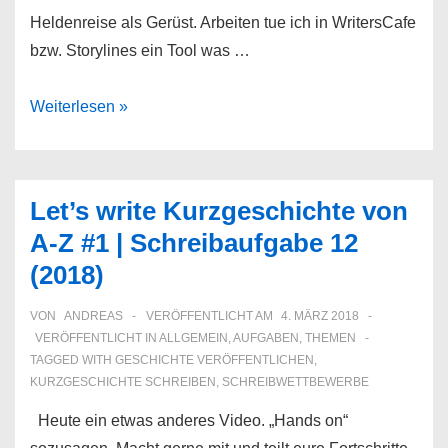
Heldenreise als Gerüst. Arbeiten tue ich in WritersCafe
bzw. Storylines ein Tool was …
Let’s
Weiterlesen »
Write
Kurzgeschichte
von
Let’s write Kurzgeschichte von
A-
A-Z #1 | Schreibaufgabe 12
Z
(2018)
Teil
2
VON
ANDREAS
VERÖFFENTLICHT AM
4. MÄRZ 2018
VERÖFFENTLICHT IN
ALLGEMEIN
,
AUFGABEN
,
THEMEN
TAGGED WITH
GESCHICHTE VERÖFFENTLICHEN
,
KURZGESCHICHTE SCHREIBEN
,
SCHREIBWETTBEWERBE
Heute ein etwas anderes Video. „Hands on“