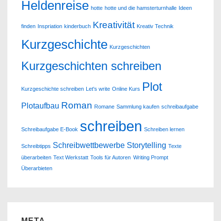
Heldenreise
hotte
hotte und die hamsterturnhalle
Ideen
Kreativität
finden
Inspriation
kinderbuch
Kreativ Technik
Kurzgeschichte
Kurzgeschichten
Kurzgeschichten schreiben
Plot
Kurzgeschichte schreiben
Let's write
Online Kurs
Roman
Plotaufbau
Romane
Sammlung kaufen
schreibaufgabe
schreiben
Schreibaufgabe E-Book
Schreiben lernen
Schreibwettbewerbe
Storytelling
Schreibtipps
Texte
überarbeiten
Text Werkstatt
Tools für Autoren
Writing Prompt
Überarbieten
META