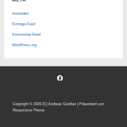
Anmelden
Eintrags-Feed
Kommentar-Feed
WordPress.org
Copyright © 2026
(C) Andreas Günther
| Präsentiert von
Responsive-Theme