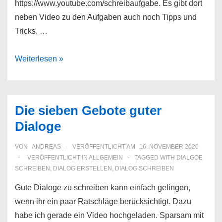
https://www.youtube.com/schreibaufgabe. Es gibt dort
neben Video zu den Aufgaben auch noch Tipps und
Tricks, …
Schreibaufgabe
Weiterlesen »
auf
YouTube
Die sieben Gebote guter
Dialoge
VON
ANDREAS
VERÖFFENTLICHT AM
16. NOVEMBER 2020
VERÖFFENTLICHT IN
ALLGEMEIN
TAGGED WITH
DIALGOE
SCHREIBEN
,
DIALOG ERSTELLEN
,
DIALOG SCHREIBEN
Gute Dialoge zu schreiben kann einfach gelingen,
wenn ihr ein paar Ratschläge berücksichtigt. Dazu
habe ich gerade ein Video hochgeladen. Sparsam mit