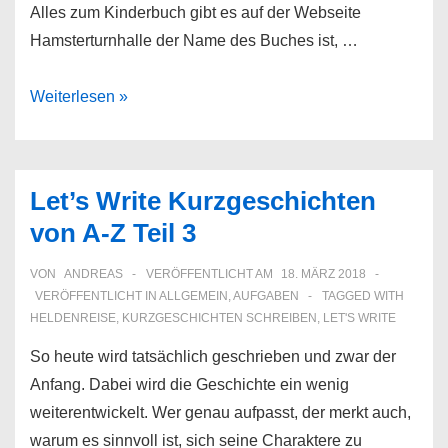
Alles zum Kinderbuch gibt es auf der Webseite
Hamsterturnhalle der Name des Buches ist, …
Hamsterturnhalle
Weiterlesen »
Let’s Write Kurzgeschichten
von A-Z Teil 3
VON
ANDREAS
VERÖFFENTLICHT AM
18. MÄRZ 2018
VERÖFFENTLICHT IN
ALLGEMEIN
,
AUFGABEN
TAGGED WITH
HELDENREISE
,
KURZGESCHICHTEN SCHREIBEN
,
LET'S WRITE
So heute wird tatsächlich geschrieben und zwar der
Anfang. Dabei wird die Geschichte ein wenig
weiterentwickelt. Wer genau aufpasst, der merkt auch,
warum es sinnvoll ist, sich seine Charaktere zu