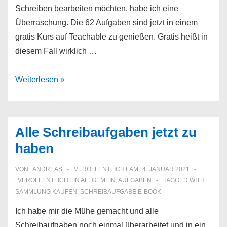
Schreiben bearbeiten möchten, habe ich eine
Überraschung. Die 62 Aufgaben sind jetzt in einem
gratis Kurs auf Teachable zu genießen. Gratis heißt in
diesem Fall wirklich …
Gratis
Weiterlesen »
Schreibaufgaben
jetzt
im
Alle Schreibaufgaben jetzt zu
online
haben
Kurs
VON
ANDREAS
VERÖFFENTLICHT AM
4. JANUAR 2021
VERÖFFENTLICHT IN
ALLGEMEIN
,
AUFGABEN
TAGGED WITH
SAMMLUNG KAUFEN
,
SCHREIBAUFGABE E-BOOK
Ich habe mir die Mühe gemacht und alle
Schreibaufgaben noch einmal überarbeitet und in ein