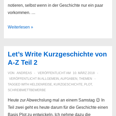
notieren, selbst wenn in der Geschichte nur ein paar
vorkommen. …
Let’s
Weiterlesen »
Write
Kurzgeschichten
von
Let’s Write Kurzgeschichte von
A-
A-Z Teil 2
Z
Teil
VON
ANDREAS
VERÖFFENTLICHT AM
10. MÄRZ 2018
3
VERÖFFENTLICHT IN
ALLGEMEIN
,
AUFGABEN
,
THEMEN
TAGGED WITH
HELDENREISE
,
KURZGESCHICHTE
,
PLOT
,
SCHREIBWETTBEWERBE
Heute zur Abwechslung mal an einem Samstag 😉 In
Teil zwei geht es heute darum für die Geschichte einen
Basis Plot zu entwickeln. Ich nehme dazu die