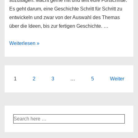
sozusagen. Macht gerne mit und teilt eure Fortschritte.
Es geht darum, eine Geschichte Schritt für Schritt zu
entwickeln und zwar von der Auswahl des Themas
über die Ideen, bis zur fertigen Geschichte. …
Let’s
Weiterlesen »
write
Kurzgeschichte
von
A-
Seitennummerierung
1
2
3
…
5
Weiter
Z
der
#1
Beiträge
|
Schreibaufgabe
Suche
12
nach:
(2018)