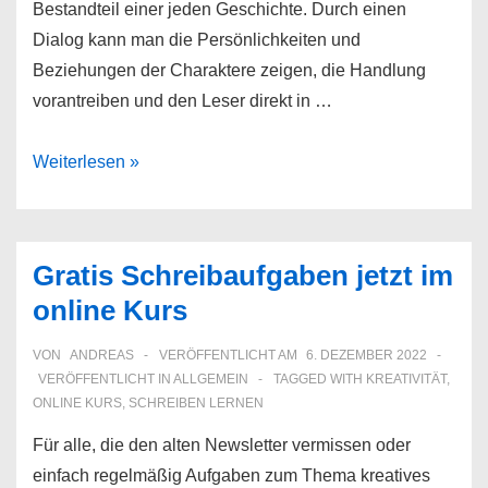
Bestandteil einer jeden Geschichte. Durch einen
Dialog kann man die Persönlichkeiten und
Beziehungen der Charaktere zeigen, die Handlung
vorantreiben und den Leser direkt in …
Dialog
Weiterlesen »
zwischen
zwei
Personen
Gratis Schreibaufgaben jetzt im
schreiben
online Kurs
VON
ANDREAS
VERÖFFENTLICHT AM
6. DEZEMBER 2022
VERÖFFENTLICHT IN
ALLGEMEIN
TAGGED WITH
KREATIVITÄT
,
ONLINE KURS
,
SCHREIBEN LERNEN
Für alle, die den alten Newsletter vermissen oder
einfach regelmäßig Aufgaben zum Thema kreatives