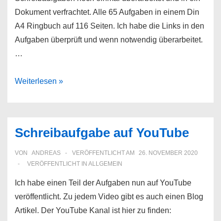
Dokument verfrachtet. Alle 65 Aufgaben in einem Din
A4 Ringbuch auf 116 Seiten. Ich habe die Links in den
Aufgaben überprüft und wenn notwendig überarbeitet.
…
Alle
Weiterlesen »
Schreibaufgaben
jetzt
zu
Schreibaufgabe auf YouTube
haben
VON
ANDREAS
VERÖFFENTLICHT AM
26. NOVEMBER 2020
VERÖFFENTLICHT IN
ALLGEMEIN
Ich habe einen Teil der Aufgaben nun auf YouTube
veröffentlicht. Zu jedem Video gibt es auch einen Blog
Artikel. Der YouTube Kanal ist hier zu finden: