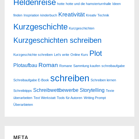
Heldenreise
hotte
hotte und die hamsterturnhalle
Ideen
Kreativität
finden
Inspriation
kinderbuch
Kreativ Technik
Kurzgeschichte
Kurzgeschichten
Kurzgeschichten schreiben
Plot
Kurzgeschichte schreiben
Let's write
Online Kurs
Roman
Plotaufbau
Romane
Sammlung kaufen
schreibaufgabe
schreiben
Schreibaufgabe E-Book
Schreiben lernen
Schreibwettbewerbe
Storytelling
Schreibtipps
Texte
überarbeiten
Text Werkstatt
Tools für Autoren
Writing Prompt
Überarbieten
META