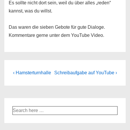
Es sollte nicht dort sein, weil du über alles „reden“
kannst, was du willst.
Das waren die sieben Gebote für gute Dialoge.
Kommentare gerne unter dem YouTube Video.
Beitragsnavigation
Vorheriger
Nächster
‹ Hamsterturnhalle
Schreibaufgabe auf YouTube ›
Beitrag
Beitrag
ist
ist
Suche
nach: