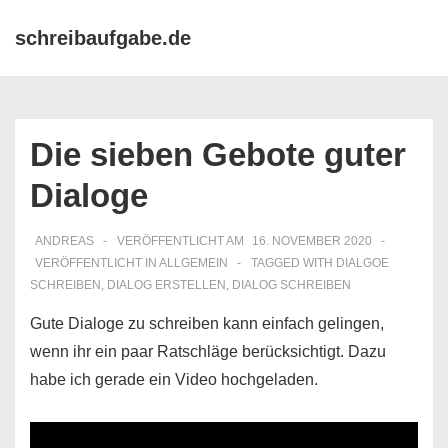
↓
Hauptn
schreibaufgabe.de
Zum
ME
Inhalt
Die sieben Gebote guter
Dialoge
ANDREAS
VERÖFFENTLICHT AM
16. NOVEMBER 2020
VERÖFFENTLICHT IN
ALLGEMEIN
TAGGED WITH
DIALGOE
SCHREIBEN
,
DIALOG ERSTELLEN
,
DIALOG SCHREIBEN
Gute Dialoge zu schreiben kann einfach gelingen,
wenn ihr ein paar Ratschläge berücksichtigt. Dazu
habe ich gerade ein Video hochgeladen.