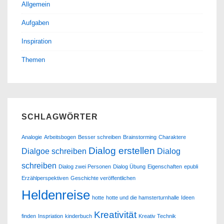
Allgemein
Aufgaben
Inspiration
Themen
SCHLAGWÖRTER
Analogie
Arbeitsbogen
Besser schreiben
Brainstorming
Charaktere
Dialog erstellen
Dialgoe schreiben
Dialog
schreiben
Dialog zwei Personen
Dialog Übung
Eigenschaften
epubli
Erzählperspektiven
Geschichte veröffentlichen
Heldenreise
hotte
hotte und die hamsterturnhalle
Ideen
Kreativität
finden
Inspriation
kinderbuch
Kreativ Technik