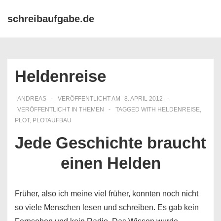
↓
Hauptn
schreibaufgabe.de
Zum
ME
Inhalt
Heldenreise
ANDREAS
VERÖFFENTLICHT AM
8. APRIL 2012
VERÖFFENTLICHT IN
THEMEN
TAGGED WITH
HELDENREISE
,
PLOT
,
PLOTAUFBAU
Jede Geschichte braucht
einen Helden
Früher, also ich meine viel früher, konnten noch nicht
so viele Menschen lesen und schreiben. Es gab kein