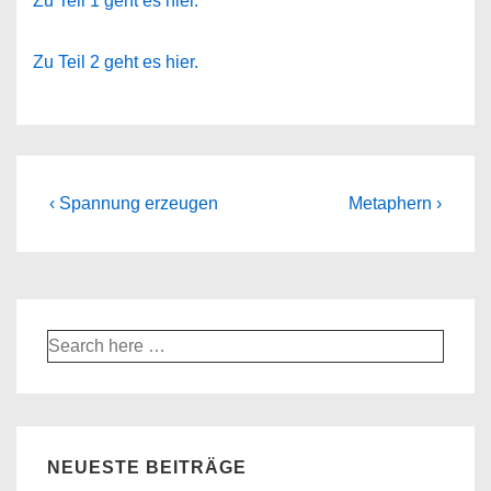
Zu Teil 1 geht es hier.
Zu Teil 2 geht es hier.
Beitragsnavigation
Vorheriger
Nächster
‹ Spannung erzeugen
Metaphern ›
Beitrag
Beitrag
ist
ist
Suche
nach:
NEUESTE BEITRÄGE