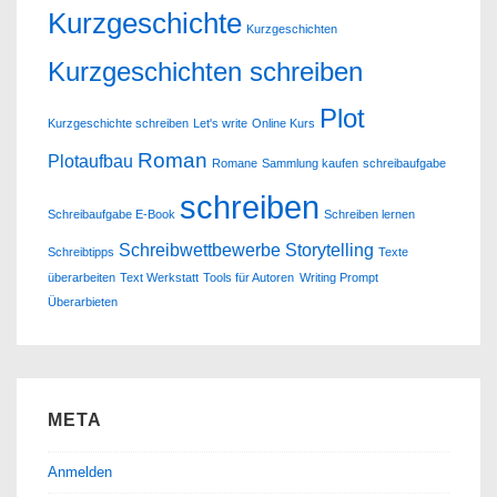
Kurzgeschichte
Kurzgeschichten
Kurzgeschichten schreiben
Plot
Kurzgeschichte schreiben
Let's write
Online Kurs
Roman
Plotaufbau
Romane
Sammlung kaufen
schreibaufgabe
schreiben
Schreibaufgabe E-Book
Schreiben lernen
Schreibwettbewerbe
Storytelling
Schreibtipps
Texte
überarbeiten
Text Werkstatt
Tools für Autoren
Writing Prompt
Überarbieten
META
Anmelden